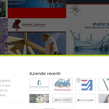
Aziende recenti
glietti
S il tuo
to in
enti.