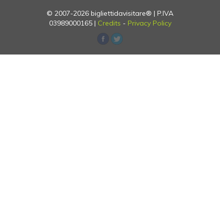
© 2007-2026 bigliettidavisitare® | P.IVA
03989000165 |
Credits
-
Privacy Policy