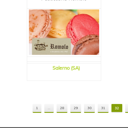
Salerno (SA)
1
...
28
29
30
31
32