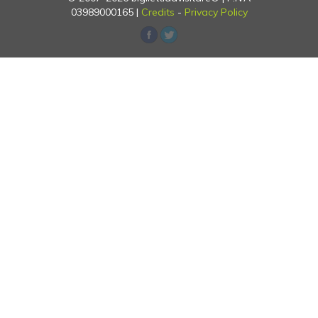
03989000165 |
Credits
-
Privacy Policy