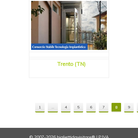
Trento (TN)
1
...
4
5
6
7
8
9
© 2007-2026 bigliettidavisitare® | P.IVA