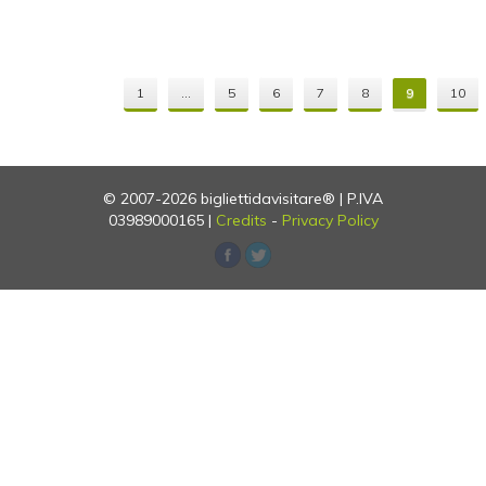
1
...
5
6
7
8
9
10
© 2007-2026 bigliettidavisitare® | P.IVA
03989000165 |
Credits
-
Privacy Policy