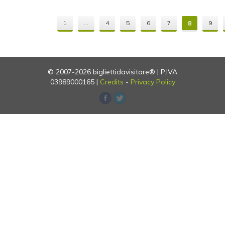
1
...
4
5
6
7
8
9
© 2007-2026 bigliettidavisitare® | P.IVA
03989000165 |
Credits
-
Privacy Policy