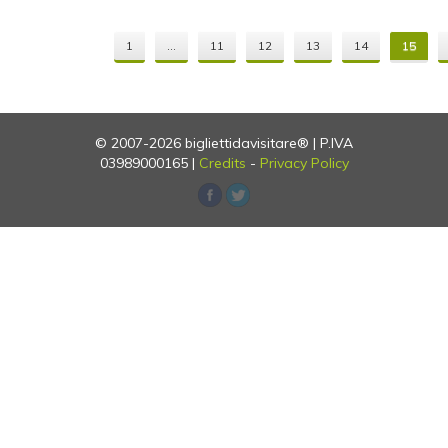
1
...
11
12
13
14
15
© 2007-2026 bigliettidavisitare® | P.IVA
03989000165 |
Credits
-
Privacy Policy