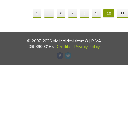
1
...
6
7
8
9
10
11
© 2007-2026 bigliettidavisitare® | P.IVA
03989000165 |
Credits
-
Privacy Policy