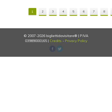
1
2
3
4
5
6
7
8
© 2007-2026 bigliettidavisitare® | P.IVA
03989000165 |
Credits
-
Privacy Policy