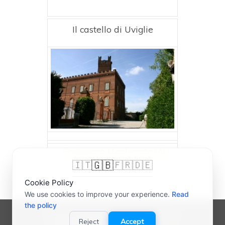
Il castello di Uviglie
Rosignano Monferrato (AL)
🇬🇧
🇮🇹
🇫🇷
🇩🇪
Cookie Policy
We use cookies to improve your experience.
Read
the policy
© 2007-2026 bigliettidavisitare® | P.IVA
Reject
Accept
03989000165 |
Credits
-
Privacy Policy