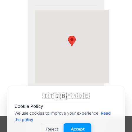
🇬🇧
🇮🇹
🇫🇷
🇩🇪
Cookie Policy
We use cookies to improve your experience.
Read
the policy
© 2007-2026 bigliettidavisitare® | P.IVA
Reject
Accept
03989000165 |
Credits
-
Privacy Policy