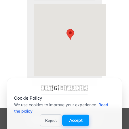
🇬🇧
🇮🇹
🇫🇷
🇩🇪
Cookie Policy
We use cookies to improve your experience.
Read
the policy
© 2007-2026 bigliettidavisitare® | P.IVA
Reject
Accept
03989000165 |
Credits
-
Privacy Policy