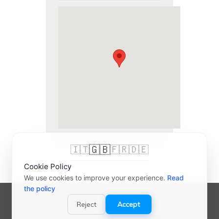
🇬🇧
🇮🇹
🇫🇷
🇩🇪
Cookie Policy
We use cookies to improve your experience.
Read
the policy
© 2007-2026 bigliettidavisitare® | P.IVA
Reject
Accept
03989000165 |
Credits
-
Privacy Policy